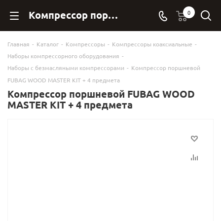
Компрессор поршневой FUBAG WOOD MASTER KIT + 4 предмета 646035 купить в Фубаг Онлан. - FubagOnline
0
Главная
-
Каталог
-
Компрессоры
-
Компрессоры коаксиальные
-
Наборы компрессорного оборудования
-
Наборы с безмасляными компрессорами
-
Компрессор поршневой
FUBAG WOOD MASTER KIT + 4 предмета
Компрессор поршневой FUBAG WOOD
MASTER KIT + 4 предмета