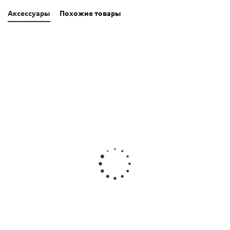
Аксессуары
Похожие товары
FUBAG Гвозди
Пневмошлифмашина
Пневмодолото
барабанные для
прямая FUBAG GLC
FUBAG HRC
N70C_2.87x65
25000
4000
мм_гладкие_250
шт.
Нет в наличии
Срок
отгрузки 3 дня
Срок отгрузки
3 дня