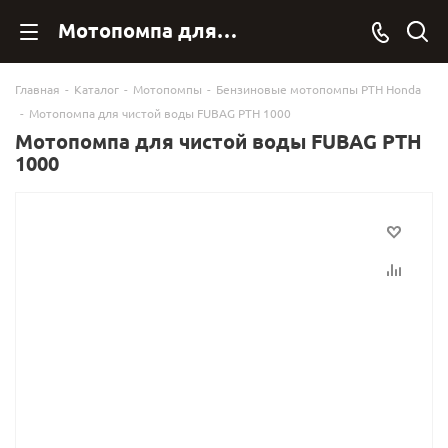
Мотопомпа для чистой воды FUBAG PTH 1000 646267 купить в Фубаг Онлан. - FubagOnline
Главная
-
Каталог
-
Мотопомпы
-
Бензиновые мотопомпы PTH Honda
-
Мотопомпа для чистой воды FUBAG PTH 1000
Мотопомпа для чистой воды FUBAG PTH
1000