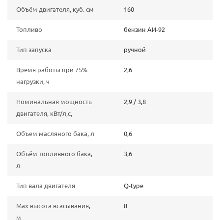
Объём двигателя, куб. см
160
Топливо
бензин АИ-92
Тип запуска
ручной
Время работы при 75%
2,6
нагрузки, ч
Номинальная мощность
2,9 / 3,8
двигателя, кВт/л,с,
Объем масляного бака, л
0,6
Объём топливного бака,
3,6
л
Тип вала двигателя
Q-type
Max высота всасывания,
8
м