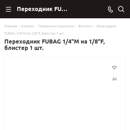
Переходник FUBAG 1/4"M на 1/8"F, блистер 1 шт. 180193 B купить в Фубаг Онлан. - FubagOnline
Главная
-
Каталог
-
Пневмоинструменты
-
Фитинги
-
Переходник
FUBAG 1/4"M на 1/8"F, блистер 1 шт.
Переходник FUBAG 1/4"M на 1/8"F,
блистер 1 шт.