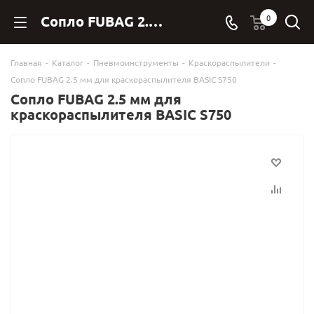
Сопло FUBAG 2.5 мм для краскораспылителя BASIC S750 130106 купить в Фубаг Онлан. - FubagOnline
0
Главная
-
Каталог
-
Пневмоинструменты
-
Краскораспылители
-
Сопло FUBAG 2.5 мм для краскораспылителя BASIC S750
Сопло FUBAG 2.5 мм для
краскораспылителя BASIC S750