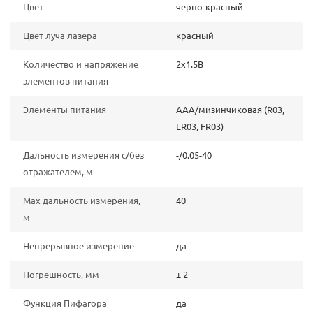
Цвет
черно-красный
Цвет луча лазера
красный
Количество и напряжение
2х1.5В
элементов питания
Элементы питания
AAA/мизинчиковая (R03,
LR03, FR03)
Дальность измерения с/без
-/0.05-40
отражателем, м
Мах дальность измерения,
40
м
Непрерывное измерение
да
Погрешность, мм
± 2
Функция Пифагора
да