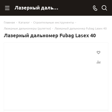
Лазерный дальномер Fubag Lasex 40 31636 купить в Фубаг Онлан. - FubagOnline
Главная
-
Каталог
-
Строительные инструменты
-
Лазерные дальномеры (рулетки)
-
Лазерный дальномер Fubag Lasex 40
Лазерный дальномер Fubag Lasex 40