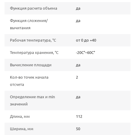
Функция расчета объема
да
Функция сложения/
да
вычитания
Рабочая температура, °C
от 0 до +40
Температура хранения, °C
-20C°~60C°
Вычисление площади
да
Кол-во точек начала
2
отсчета
Определение mах и min
да
значений
Длина, мм
112
Ширина, мм
50