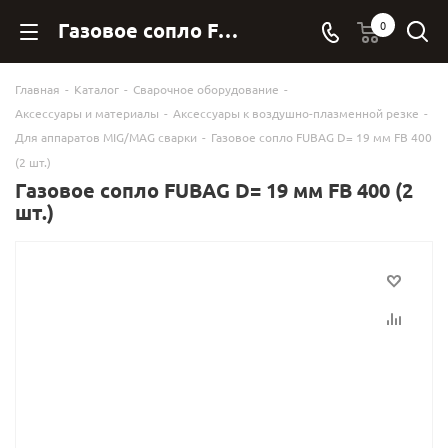
Газовое сопло FUBAG D= 19 мм FB 400 (2 шт.) - FubagOnline
0
Главная
-
Каталог
-
Сварочное оборудование
-
Аксессуары и материалы
-
Аксессуары к воздушно-плазменной резке
-
Для аппаратов MIG/MAG сварки
-
Газовое сопло FUBAG D= 19 мм FB 400
(2 шт.)
Газовое сопло FUBAG D= 19 мм FB 400 (2
шт.)