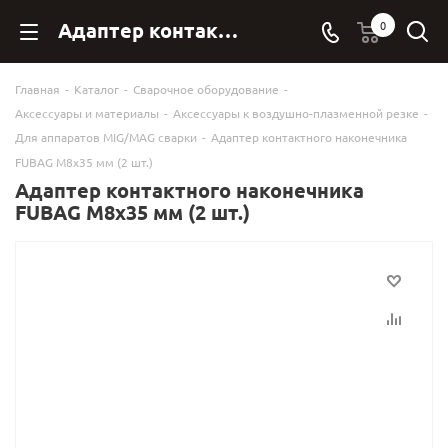
Адаптер контактного наконечника FUBAG M8х35 мм (2 шт.) - FubagOnline
0
Главная
-
Каталог
-
Сварочное оборудование
-
Аксессуары и материалы
-
Аксессуары к воздушно-плазменной резке
-
Для аппаратов MIG/MAG сварки
-
Адаптер контактного наконечника
FUBAG M8х35 мм (2 шт.)
Адаптер контактного наконечника
FUBAG M8х35 мм (2 шт.)