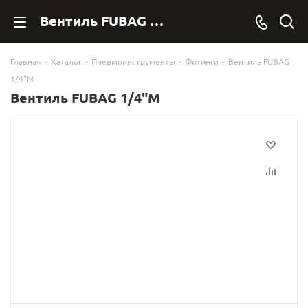
Вентиль FUBAG 1/4"М 180413 купить в Фубаг Онлан. - FubagOnline
Главная
-
Каталог
-
Пневмоинструменты
-
Фитинги
-
Вентиль FUBAG
1/4"М
Вентиль FUBAG 1/4"М